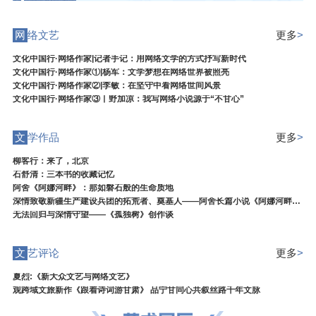
网
络文艺
更多
>
文化中国行·网络作家|记者手记：用网络文学的方式抒写新时代
文化中国行·网络作家①|杨军：文学梦想在网络世界被照亮
文化中国行·网络作家②|李敏：在坚守中看网络世间风景
文化中国行·网络作家③丨野加凉：我写网络小说源于“不甘心”
文
学作品
更多
>
柳客行：来了，北京
石舒清：三本书的收藏记忆
阿舍《阿娜河畔》：那如磐石般的生命质地
深情致敬新疆生产建设兵团的拓荒者、奠基人——阿舍长篇小说《阿娜河畔》研讨会在银川举行
无法回归与深情守望——《孤独树》创作谈
文
艺评论
更多
>
夏烈:《新大众文艺与网络文艺》
观跨域文旅新作《跟着诗词游甘肃》 品宁甘同心共叙丝路千年文脉