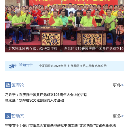
105周年主题活动
宁夏首个！银川市贺兰县文创基地获批中国文联“文艺两新”实践创新基地
通知公告
宁夏拟报送2026年度“'时代风尚’文艺志愿者”名单公示
202
政
策理论
更多
>
习近平：在庆祝中国共产党成立105周年大会上的讲话
张宏森：筑牢建设文化强国的人才基础
文
艺动态
更多
>
宁夏首个！银川市贺兰县文创基地获批中国文联“文艺两新”实践创新基地