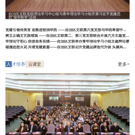
自治区文联党组理论学习中心组与青年理论学习小组开展习近平党建思
想“领学联学”活动
党建引领传美育 送教进校润华西 ——自治区文联第六党支部与华西希望中学党支部开展联合主题党日活动
树立正确文艺政绩观 ——自治区文联第二、第三党支部联合开展六月主题党日活动
学理论守初心 担使命务实绩——自治区文联举办青年理论学习小组主题辩论赛
碰撞思想火花 共谱党建新篇——自治区文联召开党建品牌迭代升级 头脑风暴会
人
才培养
更多
>
云课堂