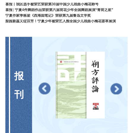
喜报丨我区选手翟荣艺荣获第30届中国少儿戏曲小梅花称号
喜报│宁夏4件舞蹈作品荣获第六届荷花少年全国舞蹈展演“青荷之星”
宁夏作家季栋梁《西海固笔记》荣获第九届鲁迅文学奖
梨园新蕊又绽芬芳！宁夏少年翟荣艺入围全国少儿戏曲小梅花荟萃展演
报
刊