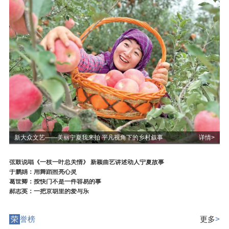
新大众文艺——美丽宁夏我来拍 平凡视角下的乡村叙事
详情>
弦鼓说唱《一枝一叶总关情》 新颖曲艺讲述动人宁夏故事
于鹏娟：用舞蹈照亮心灵
葛世卿：按快门不是一件容易的事
郝志英：一把京胡里的爱与乐
荣
誉榜
更多
>