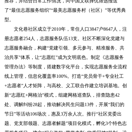
推荐，并结合日常工作情况，向中国文联择优筛选报送
了“最佳志愿服务组织”“最美志愿服务村（社区）”等优秀典
型。
文化巷社区成立于2010年，常住人口3847户8647人，注
册志愿者254人，志愿服务队伍13支。社区不断深化党建与
志愿服务融合，构建“党建引领、多元参与、精准服务、共
治共享”体系，让“志愿红”成为文明底色。制定《志愿服务
管理办法》等制度，搭建数字化平台，实现志愿服务全流程
线上管理，信息化覆盖率100%。打造“党员骨干+专业社工
+志愿者”人才矩阵，与高校、义工联合作建立培训基地。创
新“志愿红+网格治”模式，组建网格巡查队，排查隐患42
处、调解纠纷28起，推动解决民生问题13件，开展“我们的
节日”等活动106场次，惠及3万余人次。推行“社区党委出
题、党支部领题、志愿者解题”项目化模式，孵化3个特色志