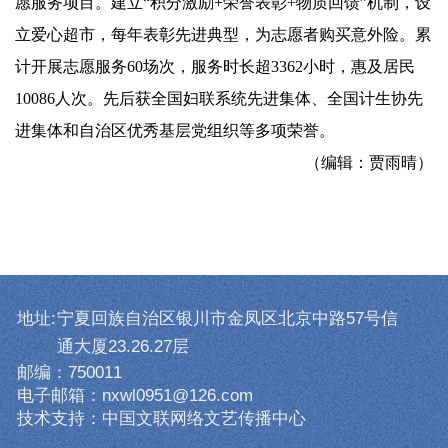
愿服务项目。建立“积分激励+荣誉表彰+物质回馈”机制，设
立爱心超市，每年表彰先进典型，为志愿者购买意外险。累
计开展志愿服务60场次，服务时长超3362小时，惠及居民
10086人次。先后获全国妇联系统先进集体、全国计生协先
进集体和自治区优秀基层党组织等多项荣誉。
（编辑：贾雨晴）
地址:
宁夏回族自治区银川市金凤区北京中路57号信
通大厦23.26.27层
邮编：750011
电子邮箱：nxwl0951@126.com
技术支持：中国文联网络文艺传播中心