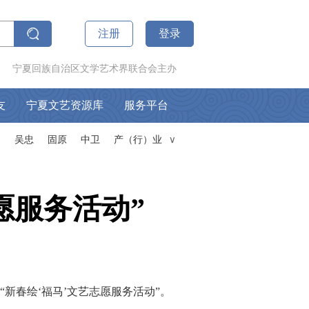
注册
登录
宁夏回族自治区文学艺术界联合会主办
友
宁夏文艺资源库
服务平台
山
吴忠
固原
中卫
产（行）业
∧
愿服务活动”
春绘‘福马’文艺志愿服务活动”。