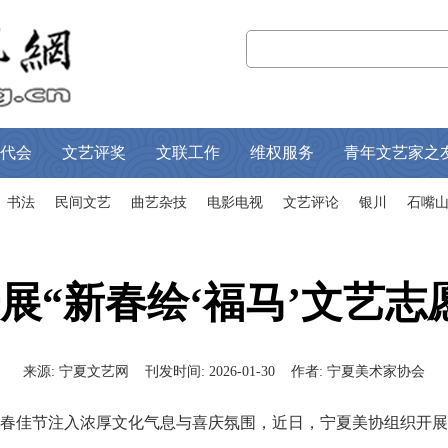
代会
文艺评奖
文联工作
维权服务
青年文艺家之
书法
民间文艺
曲艺杂技
电影电视
文艺评论
银川
石嘴
展“新春绘‘福马’文艺志
来源:
宁夏文艺网
刊发时间:
2026-01-30
作者:
宁夏美术家协会
节注入浓厚文化气息与喜庆氛围，近日，宁夏美协组织开展“新