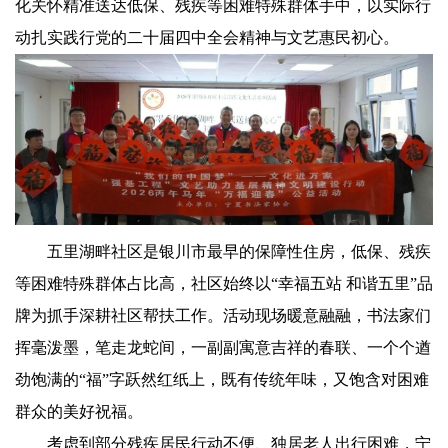
化关怀精准送达低保、残疾等困难特殊群体手中，以实际行
动扎实践行党的二十届四中全会精神与文艺惠民初心。
五里湖畔社区是银川市最早的保障性住房，低保、残疾
等困难特殊群体占比高，社区始终以“幸福五站 和谐五里”品
牌为抓手深耕社区帮扶工作。活动现场暖意融融，书法家们
挥毫泼墨，笔走龙蛇间，一副副寓意吉祥的春联、一个个遒
劲饱满的“福”字跃然红纸上，既有传统年味，又饱含对困难
群众的美好祝福。
考虑到部分残疾居民行动不便、独居老人出行困难，宁