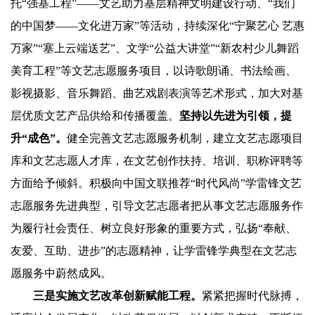
托“强基工程”——文艺助力基层精神文明建设行动、“我们
的中国梦——文化进万家”等活动，持续深化“宁聚艺心 艺惠
万家”“塞上云端送艺”、文学“公益大讲堂”“新农村少儿舞蹈
美育工程”等文艺志愿服务项目，以诗歌朗诵、书法绘画、
影视摄影、音乐舞蹈、曲艺戏剧表演等艺术形式，加大对基
层优质文艺产品供给和传播覆盖。
坚持以先进为引领，提
升“成色”。
健全完善文艺志愿服务机制，建立文艺志愿项目
库和文艺志愿人才库，在文艺创作扶持、培训、职称评聘等
方面给予倾斜。积极向中国文联推荐“时代风尚”学雷锋文艺
志愿服务先进典型，引导文艺志愿者把从事文艺志愿服务作
为履行社会责任、树立良好形象的重要方式，弘扬“奉献、
友爱、互助、进步”的志愿精神，让学雷锋学典型在文艺志
愿服务中蔚然成风。
三是实施文艺改革创新赋能工程。
紧紧把握时代脉搏，