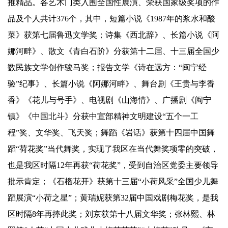
推精品。各艺术门类入围全国性展演、荣获国家级奖项的作
品及个人共计376个，其中，短篇小说《1987年的浆水和酸
菜》获第七届鲁迅文学奖；诗集《西北辞》、长篇小说《阿
娜河畔》、散文《青白石阶》分获第十二届、十三届全国少
数民族文学创作骏马奖；报告文学《诗在远方：“闽宁经
验”纪事》、长篇小说《阿娜河畔》、舞台剧《王贵与李香
香》《花儿与号手》、电视剧《山海情》、广播剧《闽宁
镇》《中国北斗》分获中宣部精神文明建设“五个一工
程”奖、文华奖、飞天奖；舞蹈《岩话》获第十四届中国舞
蹈“荷花奖”当代舞奖，实现了我区在当代舞奖项零的突破，
也是我区时隔12年再获“荷花奖”，受到自治区党委主要领导
批示肯定；《石榴花开》获第十三届“小荷风采”全国少儿舞
蹈展演“小荷之星”；黄瑞妮获第32届中国戏剧梅花奖，是我
区时隔8年再捧此奖；刘京获第十八届文华奖；张林熙、林