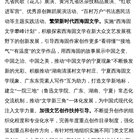
九省民歌（花儿）展演、黄河九省区杂技精品展演、“红歌
进军营”、优秀原创舞蹈展演活动、“百村万户”书法惠民活
动等主题实践活动。
繁荣新时代西海固文学。
实施“西海固
文学攀峰计划”，积极探索西海固文学在新大众文艺发展视
野下的创新发展，引导西海固作家创作更多“看得懂”“接地
气”“有温度”的文学作品，用西海固的故事展示中国之变、
中国之治、中国之美，推动“中国文学的宁夏现象”不断焕发
新的光彩。积极推动“湖南清溪村文学村庄、宁夏西海固文
学现象、广东东莞素人写作”互为助力，打造文学新地标，
建立“一院三地”（鲁迅文学院、广东、湖南、宁夏）常态化
交流机制，推动“文学新三角”一体化发展，为中国式现代化
注入文学力量。
加强文艺创作扶持引导。
不断提升创作的组
织化程度和专业化水平，完善年度重点创作目录制度，强化
策划重点和创作方向，有针对性地组织实施不同门类文艺精