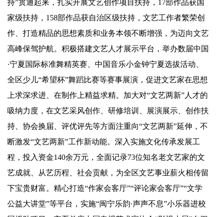
持”贯通起来，扎实开展文艺创作项目扶持，17部作品获国
家级扶持，158部作品获自治区级扶持，文艺工作者繁荣创
作、打造精品的思想素质和业务本领不断增强，为迈向文艺
高峰保驾护航。积极搭建文艺人才展示平台，举办数届中国
·宁夏国际标准舞精英赛、中国音乐小金钟宁夏选拔活动、
全区少儿“希望杯”舞蹈比赛等赛事展演，促进文艺家在思想
上求深求进、在制作上精益求精。加大对“文艺两新”人才的
吸纳力度，在文艺采风创作、研修培训、展演展示、创作扶
持、协会换届、评优评先等方面注重向“文艺两新”延伸，不
断激发“文艺两新”工作新动能。深入实施文化传承发展工
程，投入资金140余万元，全面记录73位知名老文艺家的文
艺成就、从艺历程、社会贡献，为全区文艺事业薪火相传留
下宝贵财富。精心打造“作家会客厅”“评论家会客厅”“文学
公益大讲堂”等平台，实施“闽宁乐韵·声声不息”小乐器进校