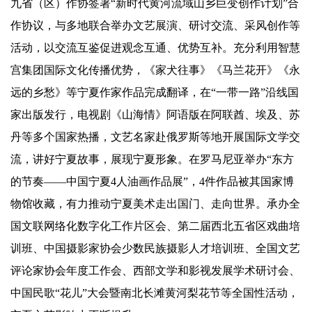
九省（区）作协签署“新时代黄河流域山乡巨变创作计划”合
作协议，与多地联合举办文艺展演、研讨交流、采风创作等
活动，以交流互鉴促进观念互通、优势互补。充分利用智慧
宫集团国际文化传播优势，《家犬往事》《马兰花开》《永
远的乡愁》等宁夏作家作品完成翻译，在“一带一路”沿线国
家出版发行，电视剧《山海情》阿语版在阿联酋、埃及、苏
丹等多个国家热播，文艺名家赴俄罗斯等地开展国际文学交
流，讲好宁夏故事，展现宁夏形象。在罗马尼亚举办“东方
的节奏——中国宁夏4人油画作品展”，4件作品被其国家博
物馆收藏，有力推动宁夏美术走出国门、走向世界。承办全
国文联网络化数字化工作片区会、第二届西北五省区戏曲培
训班、中国摄影家协会少数民族摄影人才培训班、全国文艺
评论家协会年度工作会、西部文学和影视发展学术研讨会、
中国民歌“花儿”大会暨南北长滩黄河梨花节等全国性活动，