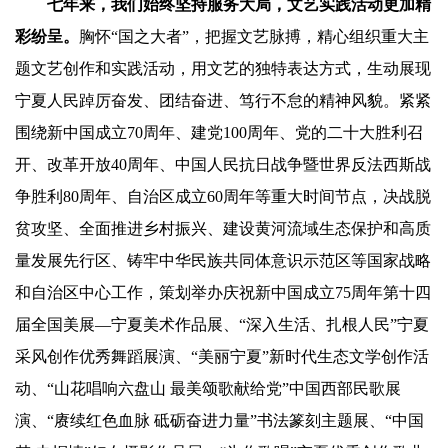
七年来，我们始终坚持服务大局，文艺实践活动更加精
彩纷呈。
胸怀“国之大者”，把握文艺脉搏，精心组织重大主
题文艺创作和实践活动，用文艺的独特表达方式，生动展现
宁夏人民踔厉奋发、团结奋进、笃行不怠的精神风貌。紧紧
围绕新中国成立70周年、建党100周年、党的二十大胜利召
开、改革开放40周年、中国人民抗日战争暨世界反法西斯战
争胜利80周年、自治区成立60周年等重大时间节点，决战脱
贫攻坚、全面推进乡村振兴、建设黄河流域生态保护和高质
量发展先行区、铸牢中华民族共同体意识示范区等国家战略
和自治区中心工作，策划举办庆祝新中国成立75周年第十四
届全国美展—宁夏美术作品展、“深入生活、扎根人民”宁夏
采风创作优秀舞蹈展演、“美丽宁夏”新时代生态文学创作活
动、“山花唱响六盘山 最美颂歌献给党”中国西部民歌展
演、“赓续红色血脉 砥砺奋进力量”书法篆刻主题展、“中国