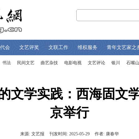
代会
文艺评奖
文联工作
维权服务
青年文艺家之
书法
民间文艺
曲艺杂技
电影电视
文艺评论
银川
石嘴
化的文学实践：西海固文学
京举行
来源:
文艺报
刊发时间:
2025-05-29
作者:
康春华