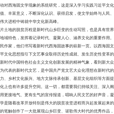
对西海固文学现象的系统研究，这是深入学习实践习近平文化
值、丰富意义，不断深化认识、获得启发，使文学始终与人民、
伟大进程中铸就中华文化新高峰。
土地的脱贫历程是新时代山乡巨变的生动写照，也是具有世界
地域特色，发挥着记录时代、凝聚人心、涵养文化的重要作用。
民作家，他们书写着新时代西海固故事的崭新一页。以西海固文
平文化思想指引下文艺事业取得历史性成就、发生历史性变革的
新时代中国特色社会主义文化创新发展的精神气象，看到新大众
代表的新时代文艺，是中国共产党文艺大众化理想在新时代的生
力、乡村文化振兴、地方文脉传承创新、基层文化组织等方面提
化上也有许多提升空间。这一切，都需要我们持续关注、深入阐
用更接地气、更有生气的宣传报道，唱响人民文艺的好声音，凝
是随着改革开放特别是伟大的脱贫攻坚进程而兴起发展起来的
的笔触创作了一大批展现山乡巨变、讴歌伟大时代的优秀作品，