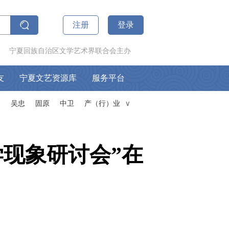
注册
登录
宁夏回族自治区文学艺术界联合会主办
友
宁夏文艺资源库
服务平台
山
吴忠
固原
中卫
产（行）业
∧
现象研讨会”在