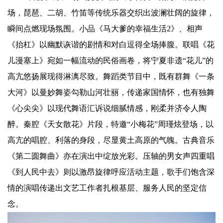
场，琵琶、二胡、竹笛等传统乐器交织出波澜壮阔的旋律，
瞬间点燃现场氛围。小品《马大爹的幸福生活2》、相声
《抬杠》以幽默诙谐的剧情和对白逗得全场捧腹。联唱《花
儿漫塞上》宛如一幅流动的民俗画卷，将宁夏非遗“花儿”的
高亢悠扬展现得淋漓尽致。舞蹈类节目中，既有群舞《一条
大河》以曼妙舞姿勾勒山河壮丽，传递家国情怀，也有独舞
《心尖尖》以现代舞语汇诉说细腻情感，刚柔并济令人陶
醉。秦腔《天女散花》片段，特邀“小梅花”周瑾炫登场，以
高亢的唱腔、利落的身段，尽显黄土高原的气魄。古典音乐
《第二圆舞曲》亦在演出中绽放光彩。压轴的男女声四重唱
《到人民中去》则以激昂旋律呼应活动主题，歌手们饱含深
情的演唱传递出文艺工作者扎根基层、服务人民的坚定信
念。