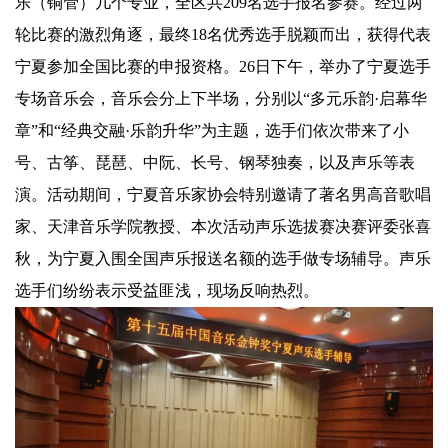
乐（铜管）几个专业，全区共209名选手报名参赛。经过两
轮比赛的激烈角逐，最终18名优秀选手脱颖而出，获得代表
宁夏参加全国比赛的申报资格。26日下午，举办了宁夏选手
专场音乐会，音乐会分上下半场，分别以“多元乐韵·启幕华
章”和“经典交融·乐韵升华”为主题，选手们依次带来了小
号、古筝、琵琶、中阮、长号、钢琴独奏，以及声乐等表
演。
活动期间，宁夏音乐家协会特别邀请了著名男高音歌唱
家、天津音乐学院教授、本次活动声乐选拔赛决赛评委张喜
秋，为宁夏入围全国声乐报送名额的选手做专场辅导。声乐
选手们纷纷表示受益匪浅，现场反响热烈。