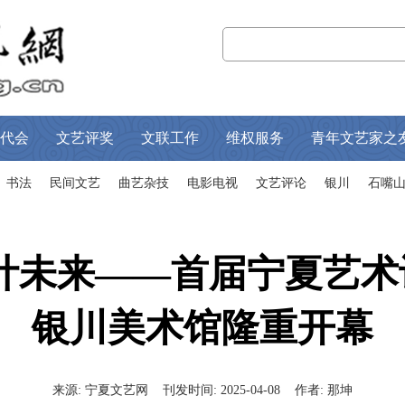
代会
文艺评奖
文联工作
维权服务
青年文艺家之
书法
民间文艺
曲艺杂技
电影电视
文艺评论
银川
石嘴
设计未来——首届宁夏艺术
银川美术馆隆重开幕
来源:
宁夏文艺网
刊发时间:
2025-04-08
作者:
那坤