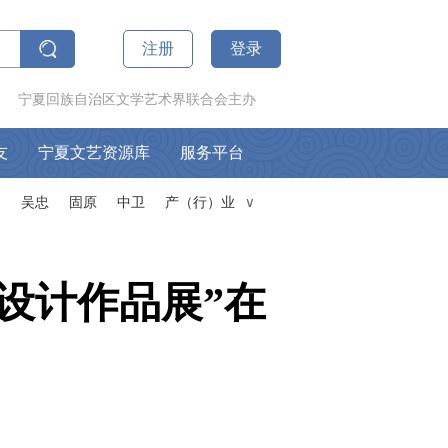
注册
登录
宁夏回族自治区文学艺术界联合会主办
友
宁夏文艺资源库
服务平台
山
吴忠
固原
中卫
产（行）业
∧
设计作品展”在