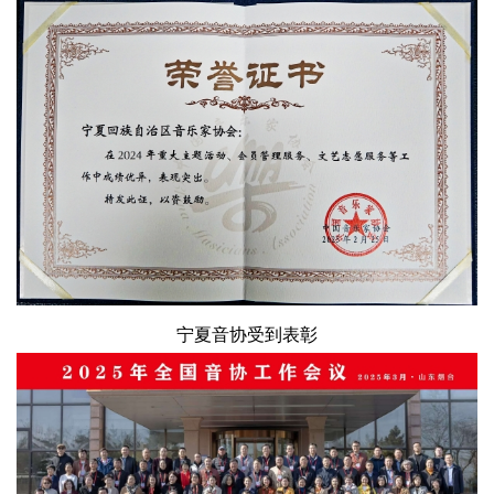
宁夏音协受到表彰