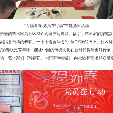
“万福迎春 党员在行动”主题党日活动
会的艺术家为社区群众现场书写春联、福字，艺术家们挥笔泼
副寓意吉祥的春联、一个个饱含深情的“福”字跃然纸上。社区
写的春联更有年味，能让中国的传统文化在新时代得到更好传承
，艺术家们书写春联、“福”字200余副，向社区和现场群众赠送