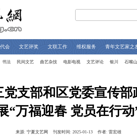
代会
文艺评奖
文联工作
维权服务
青年文艺家之
书法
民间文艺
曲艺杂技
电影电视
文艺评论
银川
石嘴
三党支部和区党委宣传部
展“万福迎春 党员在行动
来源:
宁夏文艺网
刊发时间:
2025-01-13
作者:
雷宏雄