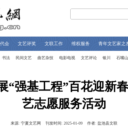
代会
文艺评奖
文联工作
维权服务
青年文艺家之
书法
民间文艺
曲艺杂技
电影电视
文艺评论
银川
石嘴
展“强基工程”百花迎新春
艺志愿服务活动
来源:
宁夏文艺网
刊发时间:
2025-01-09
作者:
盐池县文联