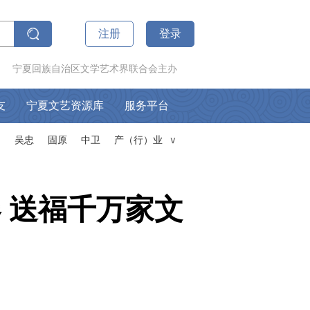
注册
登录
宁夏回族自治区文学艺术界联合会主办
友
宁夏文艺资源库
服务平台
山
吴忠
固原
中卫
产（行）业
∧
 送福千万家文