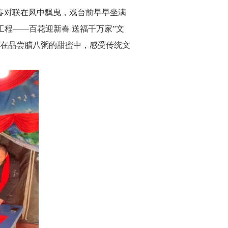
春对联在风中飘曳，戏台前早早坐满
工程——百花迎新春 送福千万家”文
在品尝腊八粥的甜蜜中，感受传统文