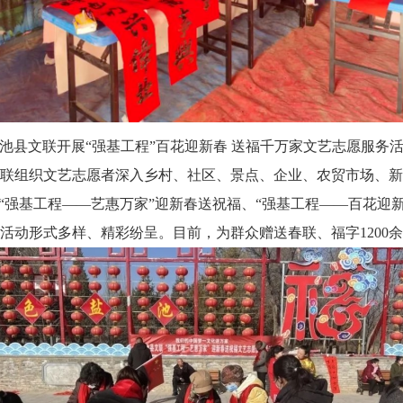
池县文联开展“强基工程”百花迎新春 送福千万家文艺志愿服务
组织文艺志愿者深入乡村、社区、景点、企业、农贸市场、新
“强基工程——艺惠万家”迎新春送祝福、“强基工程——百花迎新
动形式多样、精彩纷呈。目前，为群众赠送春联、福字1200余幅