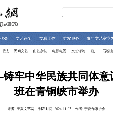
代会
文艺评奖
文联工作
维权服务
青年文艺家之
书法
民间文艺
曲艺杂技
电影电视
文艺评论
银川
石嘴
——铸牢中华民族共同体意
班在青铜峡市举办
来源:
宁夏文艺网
刊发时间:
2024-11-07
作者:
宁夏作家协会