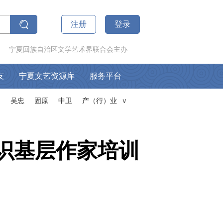
注册
登录
宁夏回族自治区文学艺术界联合会主办
友
宁夏文艺资源库
服务平台
山
吴忠
固原
中卫
产（行）业
∧
识基层作家培训